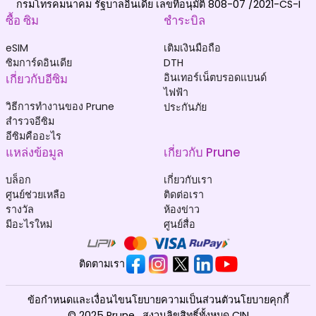
กรมโทรคมนาคม รัฐบาลอินเดีย เลขที่อนุมัติ 808-07 /2021-CS-I
ซื้อ ซิม
ชำระบิล
eSIM
เติมเงินมือถือ
ซิมการ์ดอินเดีย
DTH
เกี่ยวกับอีซิม
อินเทอร์เน็ตบรอดแบนด์
ไฟฟ้า
วิธีการทำงานของ Prune
ประกันภัย
สำรวจอีซิม
อีซิมคืออะไร
แหล่งข้อมูล
เกี่ยวกับ Prune
บล็อก
เกี่ยวกับเรา
ศูนย์ช่วยเหลือ
ติดต่อเรา
รางวัล
ห้องข่าว
มีอะไรใหม่
ศูนย์สื่อ
ติดตามเรา
ข้อกำหนดและเงื่อนไข
นโยบายความเป็นส่วนตัว
นโยบายคุกกี้
© 2025 Prune . สงวนลิขสิทธิ์ทั้งหมด CIN