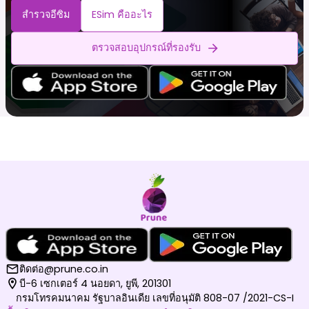
สำรวจอีซิม
ESim คืออะไร
ตรวจสอบอุปกรณ์ที่รองรับ
ติดต่อ@prune.co.in
บี-6 เซกเตอร์ 4 นอยดา, ยูพี, 201301
กรมโทรคมนาคม รัฐบาลอินเดีย เลขที่อนุมัติ 808-07 /2021-CS-I