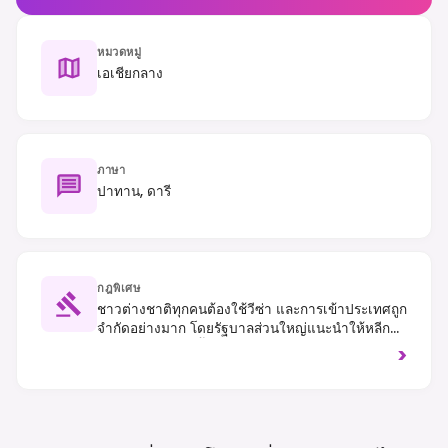
หมวดหมู่
เอเชียกลาง
ภาษา
ปาทาน, ดารี
กฎพิเศษ
ชาวต่างชาติทุกคนต้องใช้วีซ่า และการเข้าประเทศถูก
จำกัดอย่างมาก โดยรัฐบาลส่วนใหญ่แนะนำให้หลีก
เลี่ยงการเดินทางทั้งหมด กฎหมายอิสลามที่เข้มงวดมี
>
ผลบังคับใช้ โดยกำหนดให้แต่งกายสุภาพสำหรับทุก
คน โดยเฉพาะผู้หญิง (แนะนำให้คลุมศีรษะ) ห้ามดื่ม
เครื่องดื่มแอลกอฮอล์ในที่สาธารณะและการถ่ายภาพ
พื้นที่อ่อนไหว การจราจรชิดขวา