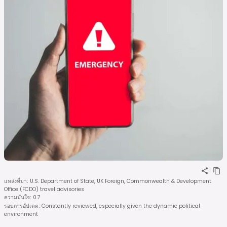
แหล่งที่มา
:
U.S. Department of State, UK Foreign, Commonwealth & Development
Office (FCDO) travel advisories
ความมั่นใจ
:
0.7
รอบการอัปเดต
:
Constantly reviewed, especially given the dynamic political
environment