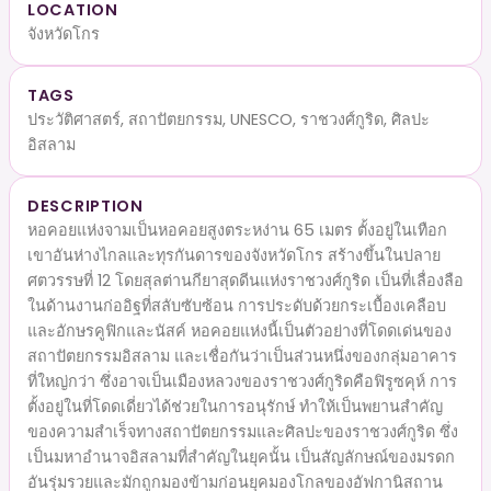
LOCATION
จังหวัดโกร
TAGS
ประวัติศาสตร์, สถาปัตยกรรม, UNESCO, ราชวงศ์กูริด, ศิลปะ
อิสลาม
DESCRIPTION
หอคอยแห่งจามเป็นหอคอยสูงตระหง่าน 65 เมตร ตั้งอยู่ในเทือก
เขาอันห่างไกลและทุรกันดารของจังหวัดโกร สร้างขึ้นในปลาย
ศตวรรษที่ 12 โดยสุลต่านกียาสุดดีนแห่งราชวงศ์กูริด เป็นที่เลื่องลือ
ในด้านงานก่ออิฐที่สลับซับซ้อน การประดับด้วยกระเบื้องเคลือบ
และอักษรคูฟิกและนัสค์ หอคอยแห่งนี้เป็นตัวอย่างที่โดดเด่นของ
สถาปัตยกรรมอิสลาม และเชื่อกันว่าเป็นส่วนหนึ่งของกลุ่มอาคาร
ที่ใหญ่กว่า ซึ่งอาจเป็นเมืองหลวงของราชวงศ์กูริดคือฟิรูซคุห์ การ
ตั้งอยู่ในที่โดดเดี่ยวได้ช่วยในการอนุรักษ์ ทำให้เป็นพยานสำคัญ
ของความสำเร็จทางสถาปัตยกรรมและศิลปะของราชวงศ์กูริด ซึ่ง
เป็นมหาอำนาจอิสลามที่สำคัญในยุคนั้น เป็นสัญลักษณ์ของมรดก
อันรุ่มรวยและมักถูกมองข้ามก่อนยุคมองโกลของอัฟกานิสถาน