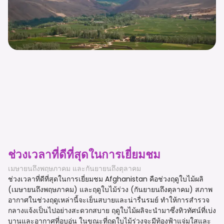
ช่วงเวลาที่ดีที่สุดในการเยี่ยมชม
เมษายนถึงพฤษภาคม และกันยายนถึงตุลาคม
ช่วงเวลาที่ดีที่สุดในการเยี่ยมชม Afghanistan คือช่วงฤดูใบไม้ผลิ
(เมษายนถึงพฤษภาคม) และฤดูใบไม้ร่วง (กันยายนถึงตุลาคม) สภาพ
อากาศในช่วงฤดูเหล่านี้จะเย็นสบายและน่ารื่นรมย์ ทำให้การสำรวจ
กลางแจ้งเป็นไปอย่างสะดวกสบาย ฤดูใบไม้ผลิจะนำมาซึ่งทิวทัศน์ที่เบ่ง
บานและอากาศที่อบอุ่น ในขณะที่ฤดูใบไม้ร่วงจะมีท้องฟ้าแจ่มใสและ