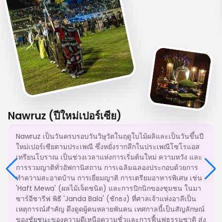
Nawruz (ปีใหม่เปอร์เซีย)
Nawruz เป็นวันครบรอบวันวิษุวัตในฤดูใบไม้ผลิและเป็นวันขึ้นปี
ใหม่เปอร์เซียตามประเพณี ซึ่งหยั่งรากลึกในประเพณีโซโรแอส
เทรียนโบราณ เป็นช่วงเวลาแห่งการเริ่มต้นใหม่ ความหวัง และ
การรวมญาติทั่วอัฟกานิสถาน การเฉลิมฉลองประกอบด้วยการ
ทำความสะอาดบ้าน การเยี่ยมญาติ การเตรียมอาหารพิเศษ เช่น
'Haft Mewa' (ผลไม้เจ็ดชนิด) และการปิกนิกของชุมชน ในมา
ซาร์อีชารีฟ พิธี 'Janda Bala' (ชักธง) ที่ศาลเจ้าแห่งอาลีเป็น
เหตุการณ์สำคัญ ดึงดูดผู้คนหลายพันคน เทศกาลนี้เป็นสัญลักษณ์
ของชัยชนะของความดีเหนือความชั่วและการฟื้นฟูธรรมชาติ ส่ง