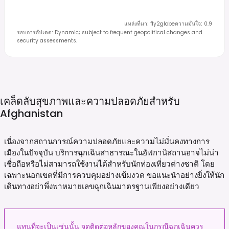
แหล่งที่มา
:
fly2globe
ความมั่นใจ
:
0.9
รอบการอัปเดต
:
Dynamic; subject to frequent geopolitical changes and
security assessments.
เคล็ดลับสุขภาพและความปลอดภัยสำหรับ
Afghanistan
เนื่องจากสถานการณ์ความปลอดภัยและความไม่มั่นคงทางการ
เมืองในปัจจุบัน บริการฉุกเฉินสาธารณะในอัฟกานิสถานอาจไม่น่า
เชื่อถือหรือไม่สามารถใช้งานได้สำหรับนักท่องเที่ยวต่างชาติ โดย
เฉพาะนอกเขตที่มีการควบคุมอย่างเข้มงวด ขอแนะนำอย่างยิ่งให้นัก
เดินทางอย่าพึ่งพาหมายเลขฉุกเฉินมาตรฐานเพียงอย่างเดียว
แทนที่จะเป็นเช่นนั้น จุดติดต่อหลักของคุณในกรณีฉุกเฉินควร