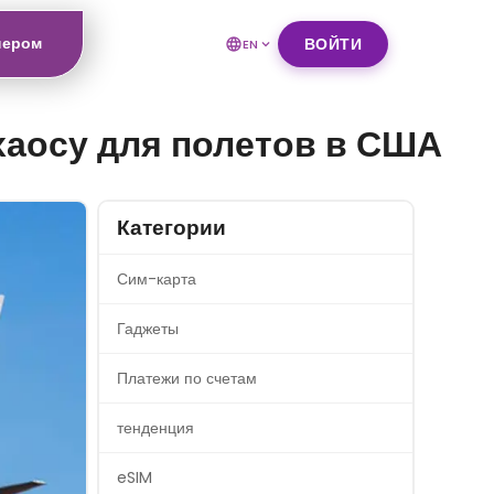
нером
ВОЙТИ
EN
 хаосу для полетов в США
Категории
Сим-карта
Гаджеты
Платежи по счетам
тенденция
eSIM