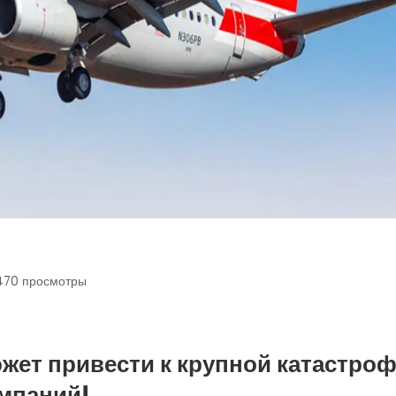
470
просмотры
ет привести к крупной катастро
мпаний!