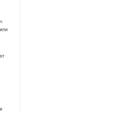
ь,
 или
ют
и