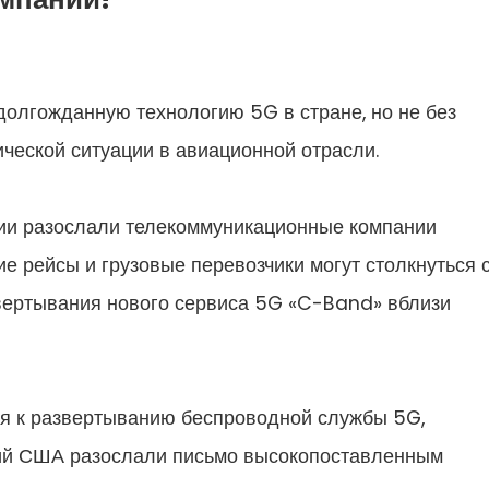
долгожданную технологию 5G в стране, но не без
ической ситуации в авиационной отрасли.
ии разослали телекоммуникационные компании
е рейсы и грузовые перевозчики могут столкнуться 
вертывания нового сервиса 5G «C-Band» вблизи
тся к развертыванию беспроводной службы 5G,
ий США разослали письмо высокопоставленным