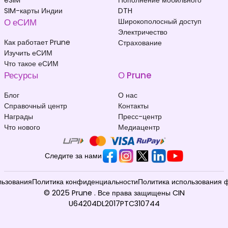
SIM-карты Индии
DTH
О еСИМ
Широкополосный доступ
Электричество
Как работает Prune
Страхование
Изучить еСИМ
Что такое еСИМ
Ресурсы
О Prune
Блог
О нас
Справочный центр
Контакты
Награды
Пресс-центр
Что нового
Медиацентр
Следите за нами
льзования
Политика конфиденциальности
Политика использования 
© 2025 Prune . Все права защищены CIN
U64204DL2017PTC310744