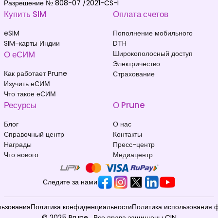
Разрешение № 808-07 /2021-CS-I
Купить SIM
Оплата счетов
eSIM
Пополнение мобильного
SIM-карты Индии
DTH
О еСИМ
Широкополосный доступ
Электричество
Как работает Prune
Страхование
Изучить еСИМ
Что такое еСИМ
Ресурсы
О Prune
Блог
О нас
Справочный центр
Контакты
Награды
Пресс-центр
Что нового
Медиацентр
Следите за нами
льзования
Политика конфиденциальности
Политика использования 
© 2025 Prune . Все права защищены CIN