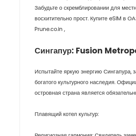
Забудьте о скремблировании для местн
восхитительно прост. Купите eSIM в О
Prune.co.in ,
Сингапур: Fusion Metrop
Испытайте яркую энергию Сингапура, 
богатого культурного наследия. Официа
островная страна является обязатель
Плавящий котел культур:
Религиозная гармония: Свидетель заме