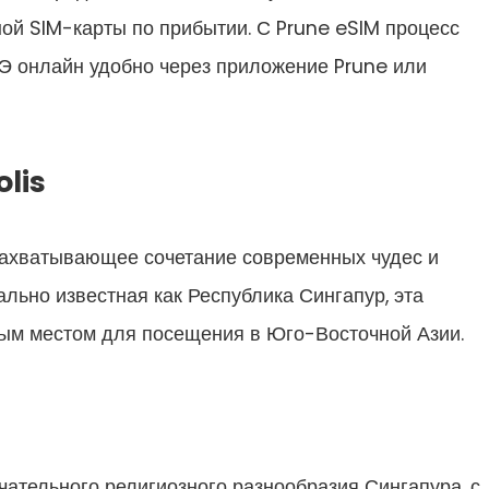
ой SIM-карты по прибытии. С Prune eSIM процесс
АЭ онлайн удобно через приложение Prune или
olis
захватывающее сочетание современных чудес и
льно известная как Республика Сингапур, эта
ным местом для посещения в Юго-Восточной Азии.
чательного религиозного разнообразия Сингапура, с