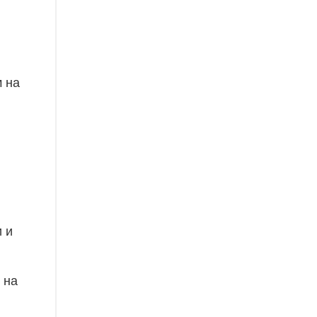
 на
 и
 на