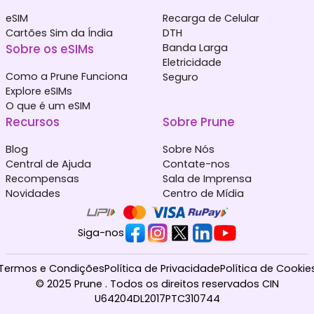
eSIM
Recarga de Celular
Cartões Sim da Índia
DTH
Sobre os eSIMs
Banda Larga
Eletricidade
Como a Prune Funciona
Seguro
Explore eSIMs
O que é um eSIM
Recursos
Sobre Prune
Blog
Sobre Nós
Central de Ajuda
Contate-nos
Recompensas
Sala de Imprensa
Novidades
Centro de Mídia
Siga-nos
Termos e Condições
Política de Privacidade
Política de Cookie
© 2025 Prune . Todos os direitos reservados CIN
U64204DL2017PTC310744