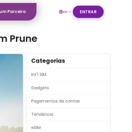
um Parceiro
ENTRAR
EN
om Prune
Categorias
Int'l SIM
Gadgets
Pagamentos de contas
Tendência
eSIM