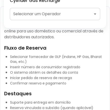
Cylinder Gas Recharge
Reserva de Cilindro de Gás GLP
Selecionar um Operador
Os usuários podem reservar cilindros de gás GLP
online para uso doméstico ou comercial através de
distribuidores autorizados.
Fluxo de Reserva
Selecionar fornecedor de GLP (Indane, HP Gas, Bharat
Gas, etc.)
Inserir número de consumidor registrado
O sistema obtém os detalhes da conta
Iniciar pedido de reserva de recarga
Confirmar reserva e pagamento
Destaques
Suporte para entrega em domicílio
Reserva vinculada a subsídio (quando aplicável)