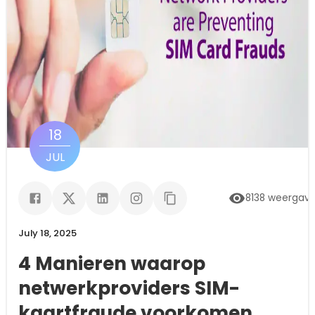
18
JUL
8138
weergav
July 18, 2025
4 Manieren waarop
netwerkproviders SIM-
kaartfraude voorkomen