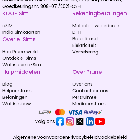
Goedkeuringsnr. 808-07 /2021-CS-I
KOOP Sim
Rekeningbetalingen
eSIM
Mobiel opwaarderen
India Simkaarten
DTH
Over e-Sims
Breedband
Elektriciteit
Hoe Prune werkt
Verzekering
Ontdek e-Sims
Wat is een e-Sim
Hulpmiddelen
Over Prune
Blog
Over ons
Helpcentrum
Contacteer ons
Beloningen
Persruimte
Wat is nieuw
Mediacentrum
Volg ons
Algemene voorwaarden
Privacybeleid
Cookiebeleid