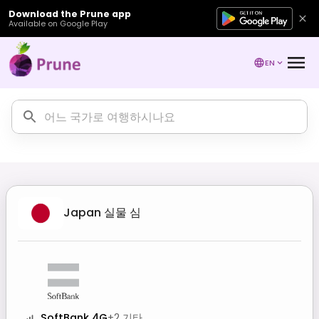
Download the Prune app
Available on Google Play
EN
Japan
실물 심
SoftBank 4G
+
2
기타