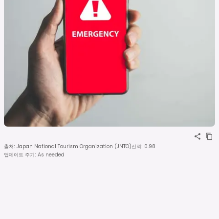
출처
:
Japan National Tourism Organization (JNTO)
신뢰
:
0.98
업데이트 주기
:
As needed