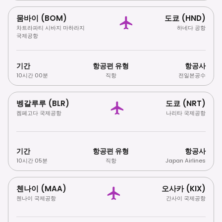
뭄바이 (BOM)
도쿄 (HND)
차트라파티 시바지 마하라지
하네다 공항
국제공항
기간
항공편 유형
항공사
10시간 00분
직항
전일본공수
벵갈루루 (BLR)
도쿄 (NRT)
켐페고다 국제공항
나리타 국제공항
기간
항공편 유형
항공사
10시간 05분
직항
Japan Airlines
첸나이 (MAA)
오사카 (KIX)
첸나이 국제공항
간사이 국제공항