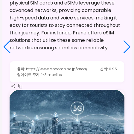
physical SIM cards and eSIMs leverage these
advanced networks, providing comparable
high-speed data and voice services, making it
easy for tourists to stay connected throughout
their journey. For instance, Prune offers eSIM
solutions that utilize these same reliable
networks, ensuring seamless connectivity.
출처
:
https://www.docomo.ne.jp/area/
신뢰
:
0.95
업데이트 주기
:
1-3 months