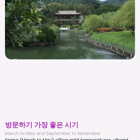
방문하기 가장 좋은 시기
March to May and September to November
Spring (March to May) offers mild temperatures, vibrant