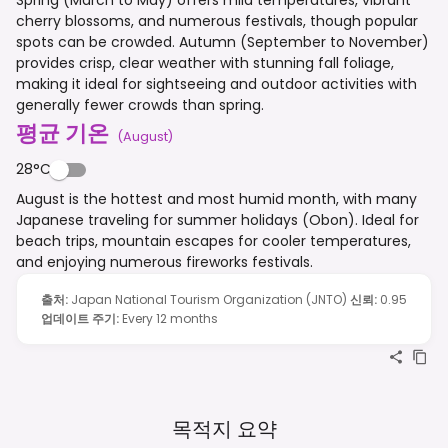
cherry blossoms, and numerous festivals, though popular
spots can be crowded. Autumn (September to November)
provides crisp, clear weather with stunning fall foliage,
making it ideal for sightseeing and outdoor activities with
generally fewer crowds than spring.
평균 기온
(
August
)
28°C
August is the hottest and most humid month, with many
Japanese traveling for summer holidays (Obon). Ideal for
beach trips, mountain escapes for cooler temperatures,
and enjoying numerous fireworks festivals.
출처
:
Japan National Tourism Organization (JNTO)
신뢰
:
0.95
업데이트 주기
:
Every 12 months
목적지 요약