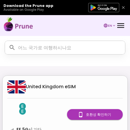
Download the Prune app
Available on Google Play
EN
United Kingdom
eSIM
호환성 확인하기
EE 5G
+
1
기타