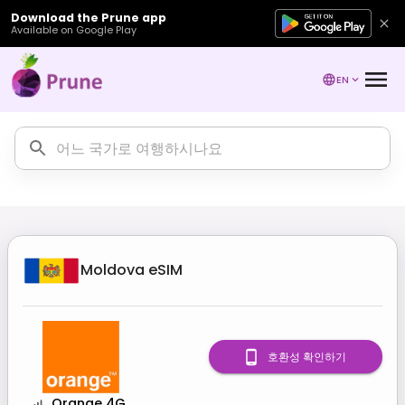
Download the Prune app
Available on Google Play
EN
Moldova
eSIM
호환성 확인하기
Orange 4G