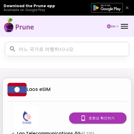
Download the Prune app
Available on Google Play
EN
Laos
eSIM
호환성 확인하기
Lao Telecommunications 4G
+
1
기타