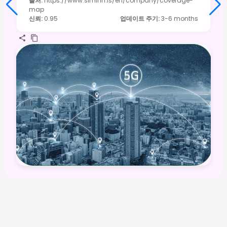
출처
:
https://www.siminn.is/en/company/coverage-
map
신뢰
:
0.95
업데이트 주기
:
3-6 months