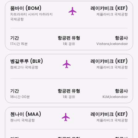
뭄바이 (BOM)
레이캬비크 (KEF)
차트라파티 시바지 마하라지
케플라비크 국제공항
국제공항
기간
항공편 유형
항공사
17시간 15분
1회 경유
Vistara
,
Icelandair
벵갈루루 (BLR)
레이캬비크 (KEF)
켐페고다 국제공항
케플라비크 국제공항
기간
항공편 유형
항공사
18시간 00분
1회 경유
KLM
,
Icelandair
첸나이 (MAA)
레이캬비크 (KEF)
첸나이 국제공항
케플라비크 국제공항