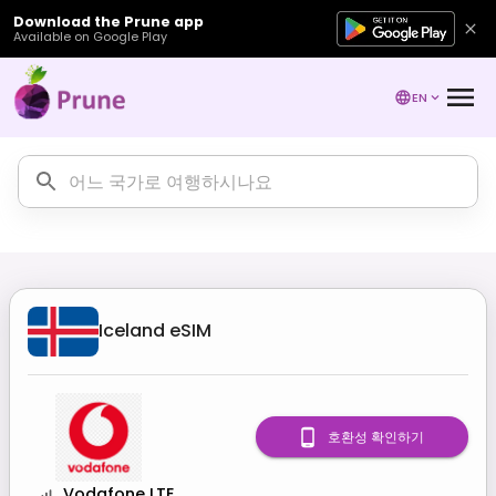
Download the Prune app
Available on Google Play
EN
Iceland
eSIM
호환성 확인하기
Vodafone LTE