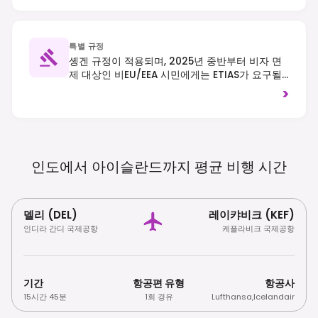
특별 규정
솅겐 규정이 적용되며, 2025년 중반부터 비자 면
제 대상인 비EU/EEA 시민에게는 ETIAS가 요구될
것입니다. 도로 우측 통행을 준수하고, 섬세한 환경
>
을 보호하기 위해 항상 지정된 트레일을 이용하십
시오.
인도에서 아이슬란드까지 평균 비행
시간
델리 (DEL)
레이캬비크 (KEF)
인디라 간디 국제공항
케플라비크 국제공항
기간
항공편 유형
항공사
15시간 45분
1회 경유
Lufthansa
,
Icelandair