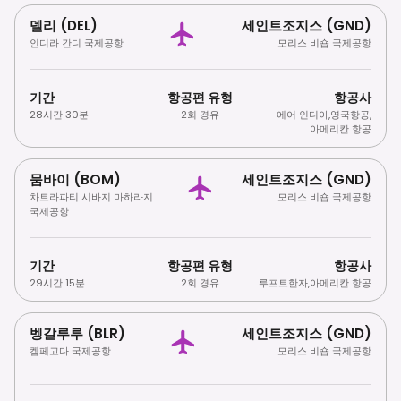
델리 (DEL)
세인트조지스 (GND)
인디라 간디 국제공항
모리스 비숍 국제공항
기간
항공편 유형
항공사
28시간 30분
2회 경유
에어 인디아
,
영국항공
,
아메리칸 항공
뭄바이 (BOM)
세인트조지스 (GND)
차트라파티 시바지 마하라지
모리스 비숍 국제공항
국제공항
기간
항공편 유형
항공사
29시간 15분
2회 경유
루프트한자
,
아메리칸 항공
벵갈루루 (BLR)
세인트조지스 (GND)
켐페고다 국제공항
모리스 비숍 국제공항