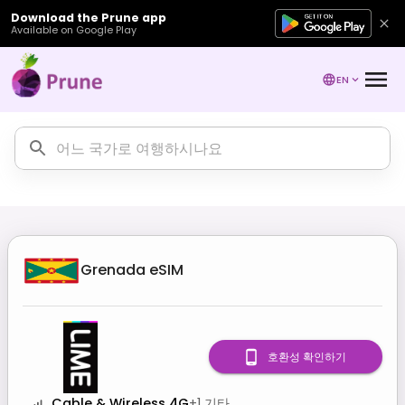
Download the Prune app
Available on Google Play
EN
Grenada
eSIM
호환성 확인하기
Cable & Wireless 4G
+
1
기타