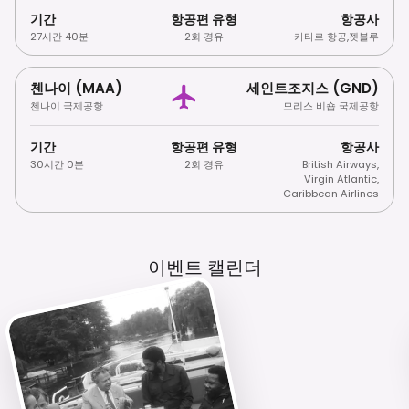
기간
항공편 유형
항공사
27시간 40분
2회 경유
카타르 항공
,
젯블루
첸나이 (MAA)
세인트조지스 (GND)
첸나이 국제공항
모리스 비숍 국제공항
기간
항공편 유형
항공사
30시간 0분
2회 경유
British Airways
,
Virgin Atlantic
,
Caribbean Airlines
이벤트 캘린더