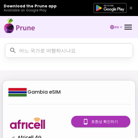
Download the Prune app
Available on Google Play
EN
Gambia
eSIM
호환성 확인하기
Africell 4G