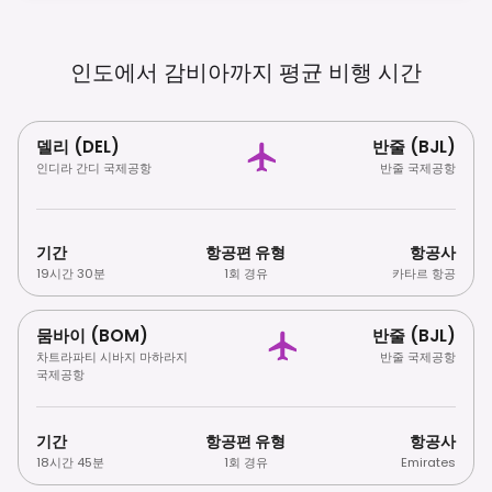
인도에서 감비아까지 평균 비행
시간
델리 (DEL)
반줄 (BJL)
인디라 간디 국제공항
반줄 국제공항
기간
항공편 유형
항공사
19시간 30분
1회 경유
카타르 항공
뭄바이 (BOM)
반줄 (BJL)
차트라파티 시바지 마하라지
반줄 국제공항
국제공항
기간
항공편 유형
항공사
18시간 45분
1회 경유
Emirates