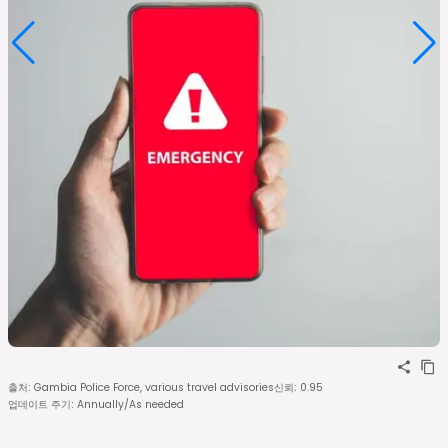
출처
:
Gambia Police Force, various travel advisories
신뢰
:
0.95
업데이트 주기
:
Annually/As needed