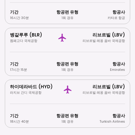
기간
항공편 유형
항공사
16시간 30분
1회 경유
카타르 항공
벵갈루루 (BLR)
리브르빌 (LBV)
켐페고다 국제공항
리브르빌 레옹 음바 국제공항
기간
항공편 유형
항공사
17시간 15분
1회 경유
Emirates
하이데라바드 (HYD)
리브르빌 (LBV)
라지브 간디 국제공항
리브르빌 레옹 음바 국제공항
기간
항공편 유형
항공사
18시간 40분
1회 경유
Turkish Airlines