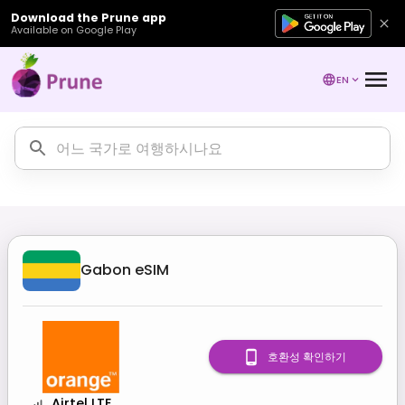
Download the Prune app
Available on Google Play
EN
Gabon
eSIM
호환성 확인하기
Airtel LTE