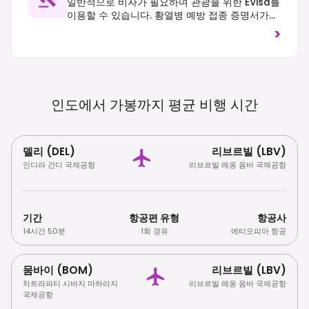
일반적으로 비자가 필요하며 관광을 위한 EVisa를
이용할 수 있습니다. 황열병 예방 접종 증명서가
종종 필수입니다. 우측 통행입니다.
>
인도에서 가봉까지 평균 비행
시간
델리 (DEL)
리브르빌 (LBV)
인디라 간디 국제공항
리브르빌 레옹 음바 국제공항
기간
항공편 유형
항공사
14시간 50분
1회 경유
에티오피아 항공
뭄바이 (BOM)
리브르빌 (LBV)
차트라파티 시바지 마하라지
리브르빌 레옹 음바 국제공항
국제공항