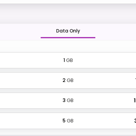
Data Only
1
GB
2
GB
3
GB
₹
5
GB
₹