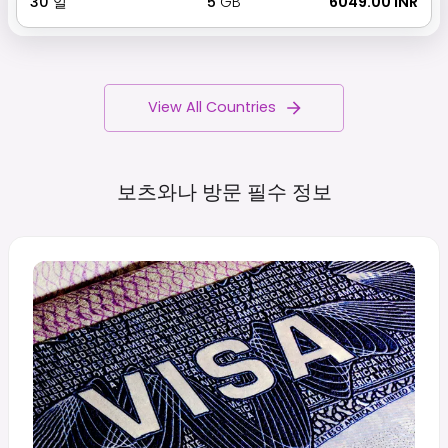
30
일
5
GB
₹ 6049.00 INR
View All Countries
보츠와나 방문 필수
정보