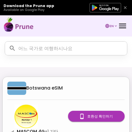
Download the Prune app
Available on Google Play
EN
Botswana
eSIM
호환성 확인하기
MASCOM 4G
+
1
기타