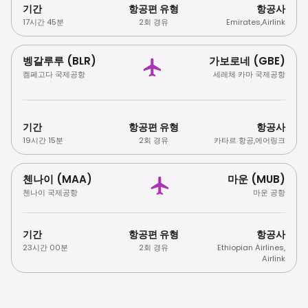
기간
항공편 유형
항공사
17시간 45분
2회 경유
Emirates
,
Airlink
벵갈루루 (BLR)
가보로네 (GBE)
켐페고다 국제공항
세레체 카마 국제공항
기간
항공편 유형
항공사
19시간 15분
2회 경유
카타르 항공
,
에어링크
첸나이 (MAA)
마운 (MUB)
첸나이 국제공항
마운 공항
기간
항공편 유형
항공사
23시간 00분
2회 경유
Ethiopian Airlines
,
Airlink