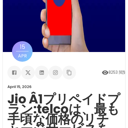
15
APR
8253
閲覧
April 15, 2026
Jio Â1プリペイドプ
ラン:telcoは、最も
手頃な価格のリチ