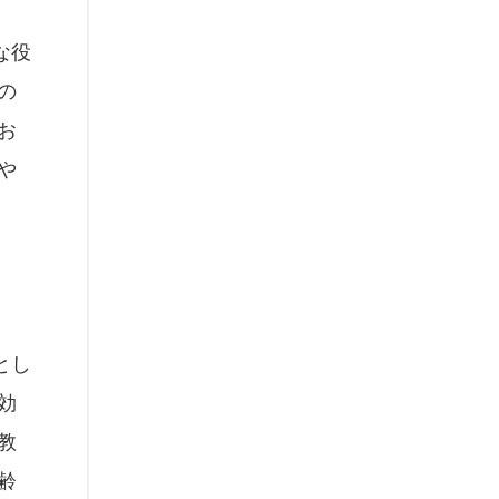
な役
の
お
や
とし
効
教
齢