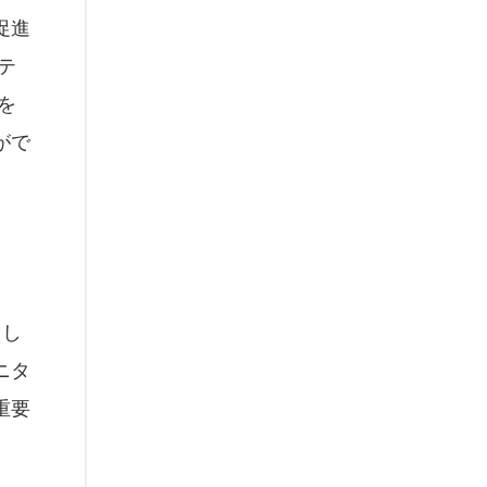
促進
テ
を
がで
たし
ニタ
重要