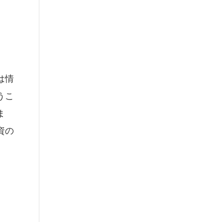
は情
うこ
ま
資の
。