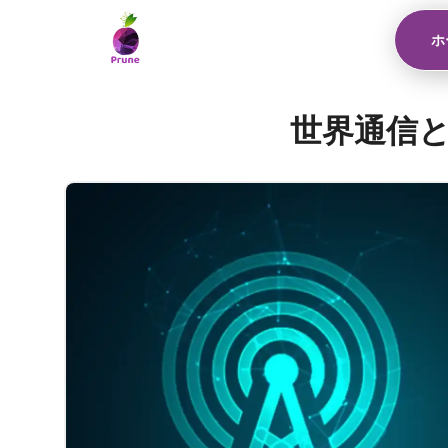
ホ
世界通信と