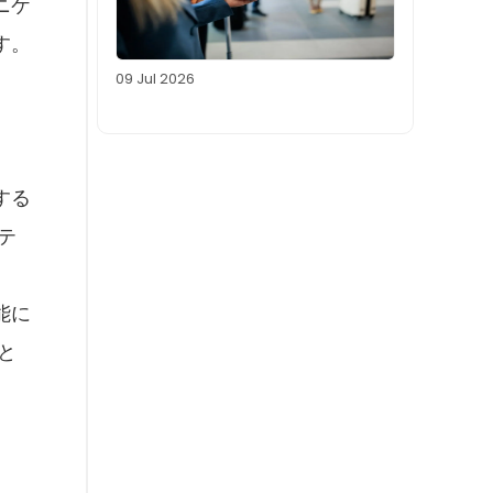
ニケ
す。
09 Jul 2026
する
テ
能に
と