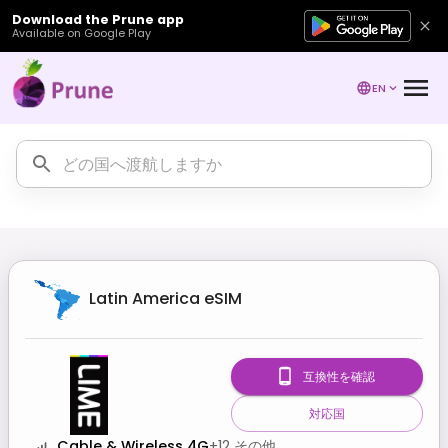
Download the Prune app
Available on Google Play
EN
Latin America
eSIM
互換性を確認
対応国
Cable & Wireless 4G
+
12
その他