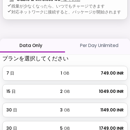
残量が少なくなったら、いつでもチャージできます
対応ネットワークに接続すると、パッケージが開始されます
Data Only
Per Day Unlimited
プランを選択してください
7
日
1
GB
₹ 749.00 INR
15
日
2
GB
₹ 1049.00 INR
30
日
3
GB
₹ 1149.00 INR
30
日
5
GB
₹ 1749.00 INR