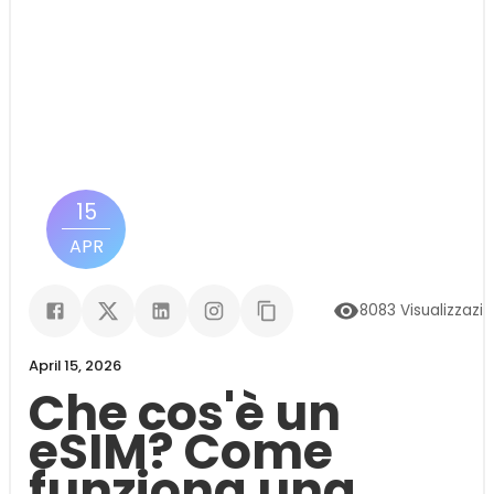
15
APR
8083
Visualizzazio
April 15, 2026
Che cos'è un
eSIM? Come
funziona una