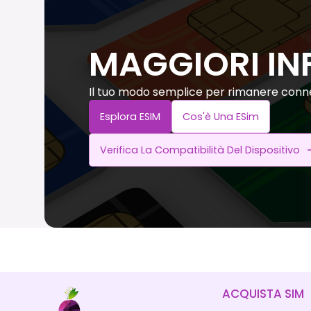
MAGGIORI IN
Il tuo modo semplice per rimanere conne
Esplora ESIM
Cos'è Una ESim
Verifica La Compatibilità Del Dispositivo
ACQUISTA SIM