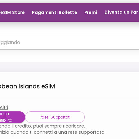
Diventa un Par
eSIM Store
Pagamenti Bollette
Premi
bbean Islands
eSIM
Altri
ca La
Paesi Supportati
ibilità
endo il credito, puoi sempre ricaricare.
inizia quando ti connetti a una rete supportata.