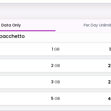
Data Only
Per Day Unlimi
o pacchetto
1
GB
₹
2
GB
₹
3
GB
₹
5
GB
₹ 