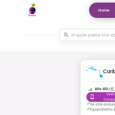
Home
Cari
Aliv 4G
+
16
Verifi
Compat
Se stai esaur
Il pacchetto 