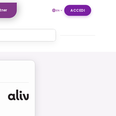
tner
ACCEDI
EN