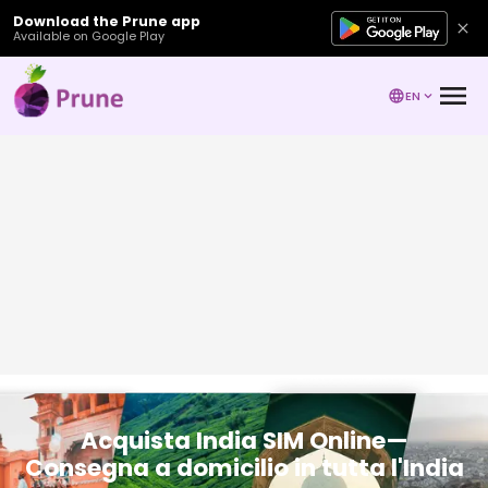
Download the Prune app
Available on Google Play
EN
Acquista India SIM Online—
Consegna a domicilio in tutta l'India