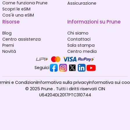
Come funziona Prune
Assicurazione
Scopri le eSIM
Cos'è una eSIM
Risorse
Informazioni su Prune
Blog
Chi siamo
Centro assistenza
Contattaci
Premi
Sala stampa
Novità
Centro media
Seguici
rmini e Condizioni
Informativa sulla privacy
Informativa sui coo
© 2025 Prune . Tutti i diritti riservati CIN
U64204DL2017PTC310744