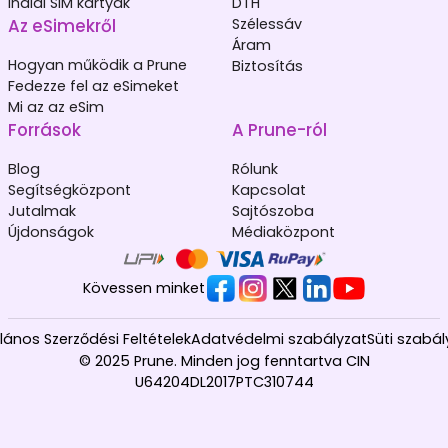
Indiai SIM kártyák
DTH
Az eSimekről
Szélessáv
Áram
Hogyan működik a Prune
Biztosítás
Fedezze fel az eSimeket
Mi az az eSim
Források
A Prune-ról
Blog
Rólunk
Segítségközpont
Kapcsolat
Jutalmak
Sajtószoba
Újdonságok
Médiaközpont
Kövessen minket
alános Szerződési Feltételek
Adatvédelmi szabályzat
Süti szabál
© 2025 Prune. Minden jog fenntartva CIN
U64204DL2017PTC310744