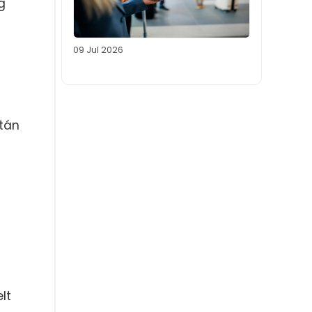
g
09 Jul 2026
stán
lt