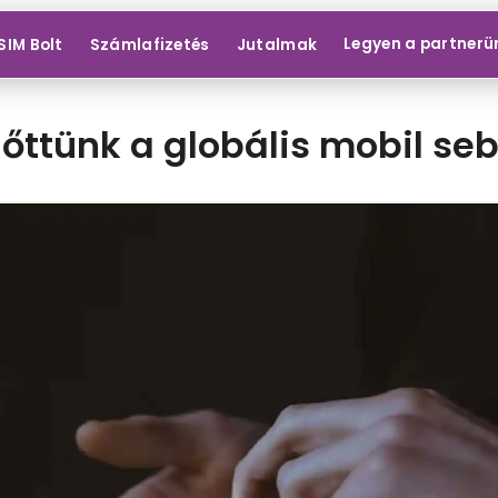
Legyen a partnerü
SIM Bolt
Számlafizetés
Jutalmak
Előttünk a globális mobil se