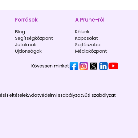
Források
A Prune-ról
Blog
Rólunk
Segítségközpont
Kapcsolat
Jutalmak
Sajtószoba
Újdonságok
Médiaközpont
Kövessen minket
si Feltételek
Adatvédelmi szabályzat
Süti szabályzat