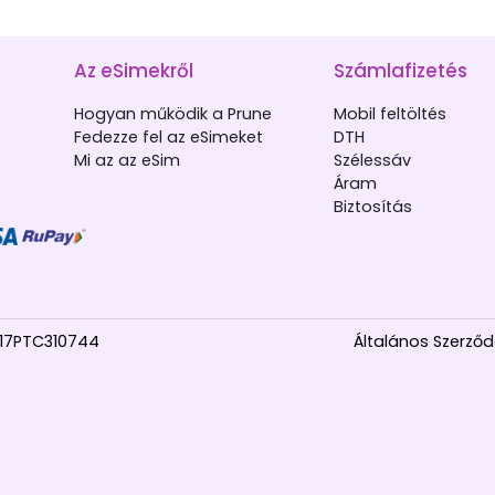
Az eSimekről
Számlafizetés
Hogyan működik a Prune
Mobil feltöltés
Fedezze fel az eSimeket
DTH
Mi az az eSim
Szélessáv
Áram
Biztosítás
017PTC310744
Általános Szerződé