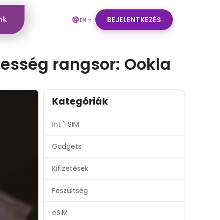
nk
BEJELENTKEZÉS
EN
besség rangsor: Ookla
Kategóriák
Int 'l SIM
Gadgets
Kifizetések
Feszültség
eSIM