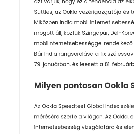
azt várjuk, hogy ez a tendencia az e
Suttles, az Ookla vezérigazgatója és t
Miközben India mobil internet sebess
mögött áll, köztük Szingapúr, Dél-Ko
mobilinternetsebességgel rendelkező 
Bár India rangsorolása a fix szélessá
79. januárban, és leesett a 81. február
Milyen pontosan Ookla S
Az Ookla Speedtest Global Index szél
mérésére szerte a világon. Az Ookla, 
internetsebesség vizsgálatára és elemz