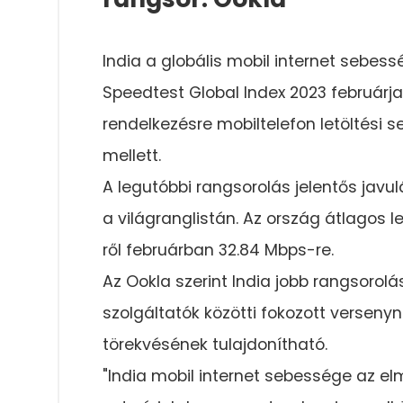
India a globális mobil internet sebess
Speedtest Global Index 2023 februárja 
rendelkezésre mobiltelefon letöltési 
mellett.
A legutóbbi rangsorolás jelentős javul
a világranglistán. Az ország átlagos l
ről februárban 32.84 Mbps-re.
Az Ookla szerint India jobb rangsorol
szolgáltatók közötti fokozott versen
törekvésének tulajdonítható.
"India mobil internet sebessége az e