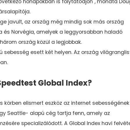
lkövetkező hónapokban is folytatódjon", mondta Dou
ársalapítója.
ége javult, az ország még mindig sok más ország
rea és Norvégia, amelyek a leggyorsabban haladó
három ország közül a legjobbak.
vú sebesség esett két helyen. Az ország világrangli
ban.
peedtest Global Index?
es körben elismert eszköz az internet sebességének
egy Seattle- alapú cég tartja fenn, amely az
ésére specializálódott. A Global Index havi felvéte