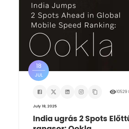
18
JUL
10529
July 18, 2025
India ugrás 2 Spots Előt
rangsor: Ookla