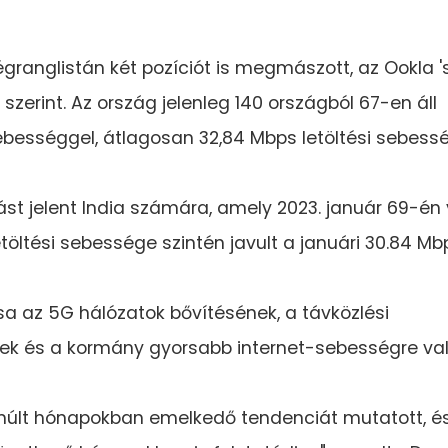
égranglistán két pozíciót is megmászott, az Ookla '
szerint. Az ország jelenleg 140 országból 67-en áll
sebességgel, átlagosan 32,84 Mbps letöltési sebess
ást jelent India számára, amely 2023. január 69-én 
etöltési sebessége szintén javult a januári 30.84 Mb
ása az 5G hálózatok bővítésének, a távközlési
ynek és a kormány gyorsabb internet-sebességre va
lmúlt hónapokban emelkedő tendenciát mutatott, é