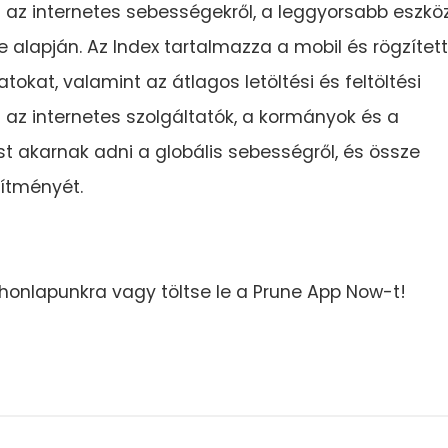
n az internetes sebességekről, a leggyorsabb eszkö
e alapján. Az Index tartalmazza a mobil és rögzített
kat, valamint az átlagos letöltési és feltöltési
 az internetes szolgáltatók, a kormányok és a
t akarnak adni a globális sebességről, és össze
sítményét.
honlapunkra vagy töltse le a Prune App Now-t!