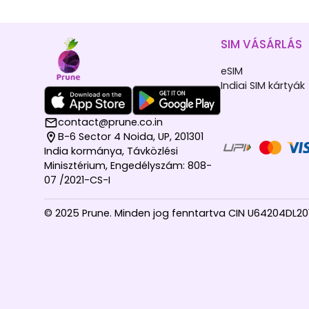
SIM VÁSÁRLÁS
eSIM
Indiai SIM kártyák
contact@prune.co.in
B-6 Sector 4 Noida, UP, 201301
India kormánya, Távközlési
Minisztérium, Engedélyszám: 808-
07 /2021-CS-I
© 2025 Prune. Minden jog fenntartva CIN U64204DL2