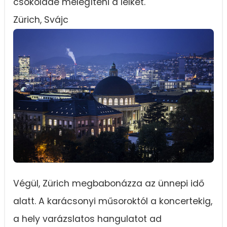
csokoládé melegíteni a lelket.
Zürich, Svájc
Végül, Zürich megbabonázza az ünnepi idő
alatt. A karácsonyi műsoroktól a koncertekig,
a hely varázslatos hangulatot ad