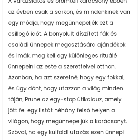
A varázslatos és örömteli karácsony ebben
az évben csak a sarkon, és mindenkinek van
egy módja, hogy megünnepeljék ezt a
csillogó időt. A bonyolult díszített fák és
családi ünnepek megosztására ajándékok
és imák, meg kell egy különleges rituálé
ünnepelni az este a szeretteivel otthon.
Azonban, ha azt szeretné, hogy egy fokkal,
és úgy dönt, hogy utazzon a világ minden
táján, Prune az egy-stop útikalauz, amely
jött fel egy listát néhány felső helyen a
világon, hogy megünnepeljük a karácsonyt.
Szóval, ha egy külföldi utazás ezen ünnepi