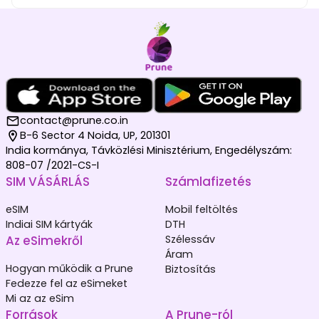
contact@prune.co.in
B-6 Sector 4 Noida, UP, 201301
India kormánya, Távközlési Minisztérium, Engedélyszám:
808-07 /2021-CS-I
SIM VÁSÁRLÁS
Számlafizetés
eSIM
Mobil feltöltés
Indiai SIM kártyák
DTH
Az eSimekről
Szélessáv
Áram
Hogyan működik a Prune
Biztosítás
Fedezze fel az eSimeket
Mi az az eSim
Források
A Prune-ról