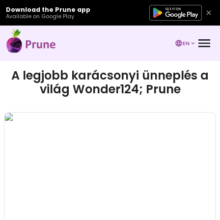
Download the Prune app
Available on Google Play
EN
A legjobb karácsonyi ünneplés a
világ Wonder124; Prune