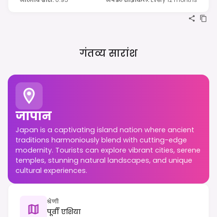
गंतव्य सारांश
जापान
Japan is a captivating island nation where ancient
traditions harmoniously blend with cutting-edge
modernity. Tourists can explore vibrant cities, serene
temples, stunning natural landscapes, and unique
cultural experiences.
श्रेणी
पूर्वी एशिया