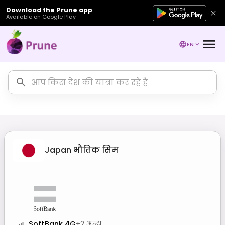
Download the Prune app
Available on Google Play
EN
Japan
भौतिक सिम
SoftBank 4G
+
2
अन्य