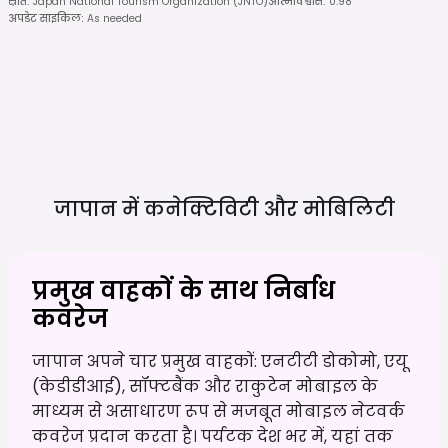
स्रोत
:
Japan National Tourism Organization (JNTO)
आत्मविश्वास
:
0.98
अपडेट साइकिल
:
As needed
जापान में कनेक्टिविटी और
मोबिलिटी
प्रमुख वाहकों के साथ निर्बाध
कवरेज
जापान अपने चार प्रमुख वाहकों: एनटीटी डोकोमो, एयू
(केडीडीआई), सॉफ्टबैंक और राकुटेन मोबाइल के
माध्यम से असाधारण रूप से मजबूत मोबाइल नेटवर्क
कवरेज प्रदान करता है। पर्यटक देश भर में, यहां तक