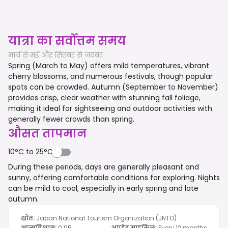
यात्रा का सर्वोत्तम समय
मार्च से मई और सितंबर से नवंबर
Spring (March to May) offers mild temperatures, vibrant
cherry blossoms, and numerous festivals, though popular
spots can be crowded. Autumn (September to November)
provides crisp, clear weather with stunning fall foliage,
making it ideal for sightseeing and outdoor activities with
generally fewer crowds than spring.
औसत तापमान
10°C to 25°C
During these periods, days are generally pleasant and
sunny, offering comfortable conditions for exploring. Nights
can be mild to cool, especially in early spring and late
autumn.
स्रोत
:
Japan National Tourism Organization (JNTO)
आत्मविश्वास
:
0.95
अपडेट साइकिल
:
Every 12 months