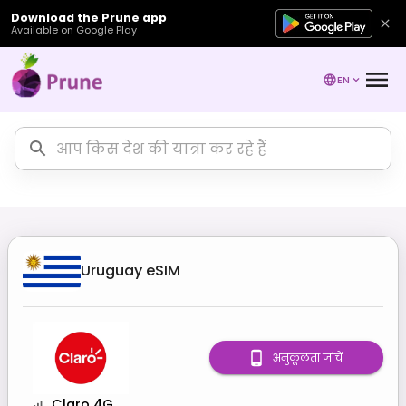
Download the Prune app
Available on Google Play
EN
Uruguay
eSIM
अनुकूलता जांचें
Claro 4G