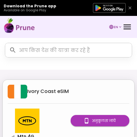
Download the Prune app
Available on Google Play
EN
Ivory Coast
eSIM
अनुकूलता जांचें
Mtn 4G