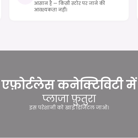
आसान है — किसी स्टोर पर जाने की
आवश्यकता नहीं।
एफ़ोर्टलेस कनेक्टिविटी में
प्लाजा फ़ुतुरा
इस परेशानी को खाई डिजिटल जाओ।