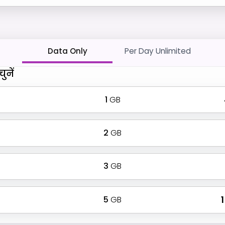
Data Only
Per Day Unlimited
ुनें
1
GB
2
GB
3
GB
5
GB
₹