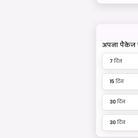
अपना पैकेज च
7
दिन
15
दिन
30
दिन
30
दिन