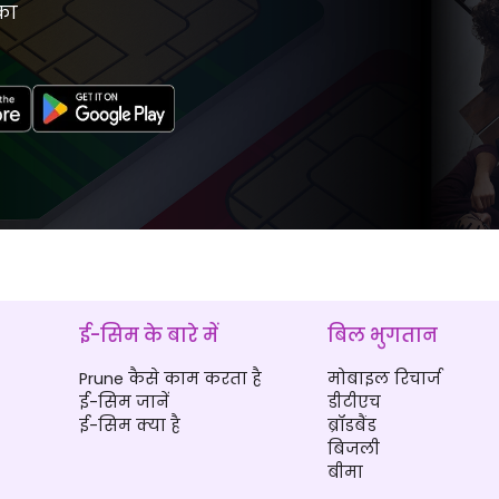
का
ई-सिम के बारे में
बिल भुगतान
Prune कैसे काम करता है
मोबाइल रिचार्ज
ई-सिम जानें
डीटीएच
ई-सिम क्या है
ब्रॉडबैंड
बिजली
बीमा