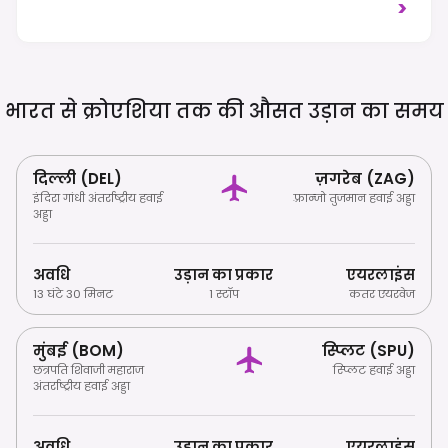
होगी। यातायात दाहिने हाथ की ओर चलता है, और
>
स्थानीय रीति-रिवाजों का सम्मान करना
महत्वपूर्ण है।
भारत से क्रोएशिया तक की औसत उड़ान का
समय
दिल्ली (DEL)
ज़गरेब (ZAG)
इंदिरा गांधी अंतर्राष्ट्रीय हवाई
फ़्रान्जो तुजमान हवाई अड्डा
अड्डा
अवधि
उड़ान का प्रकार
एयरलाइंस
13 घंटे 30 मिनट
1 स्टॉप
कतर एयरवेज
मुंबई (BOM)
स्प्लिट (SPU)
छत्रपति शिवाजी महाराज
स्प्लिट हवाई अड्डा
अंतर्राष्ट्रीय हवाई अड्डा
अवधि
उड़ान का प्रकार
एयरलाइंस