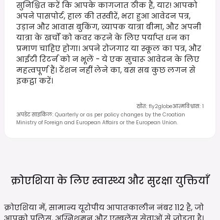
सुनिश्चित करें कि आपके कागजात ठीक हैं, यार! आपको
अपने पासपोर्ट, हाल की तस्वीरें, भरा हुआ आवेदन पत्र,
उड़ान और आवास बुकिंग, व्यापक यात्रा बीमा, और अपनी
यात्रा के खर्चों को कवर करने के लिए पर्याप्त धन का
प्रमाण चाहिए होगा। अपने रोजगार या स्कूल का पत्र, और
आईटी रिटर्न को न भूलें - ये एक सुचारू आवेदन के लिए
महत्वपूर्ण हैं। टेंशन नहीं लेने का, बस सब कुछ लगन से
इकट्ठा करें।
स्रोत
:
fly2globe
आत्मविश्वास
:
1
अपडेट साइकिल
:
Quarterly or as per policy changes by the Croatian
Ministry of Foreign and European Affairs or the European Union.
क्रोएशिया के लिए स्वास्थ्य और सुरक्षा
युक्तियाँ
क्रोएशिया में, सामान्य यूरोपीय आपातकालीन नंबर 112 है, जो
आपको पुलिस, अग्निशमन और एम्बुलेंस सेवाओं से जोड़ता है।