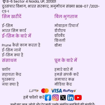
B-6 Sector 4 Noida, UP, 201301
दूरसंचार विभाग, भारत सरकार, अनुमोदन संख्या 808-07 /2021-
CS-I
सिम खरीदें
बिल भुगतान
ई-सिम
मोबाइल रिचार्ज
भारत सिम कार्ड
डीटीएच
ई-सिम के बारे में
ब्रॉडबैंड
बिजली
Prune कैसे काम करता है
बीमा
ई-सिम जानें
ई-सिम क्या है
संसाधन
प्रून के बारे में
ब्लॉग
हमारे बारे में
सहायता केंद्र
हमसे संपर्क करें
पुरस्कार
समाचार कक्ष
नया क्या है
मीडिया केंद्र
हमें फॉलो करें
सभी ब्रांड नाम, लोगो और ट्रेडमार्क उनके संबंधित स्वामियों की संपत्ति हैं।