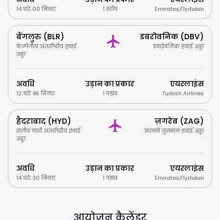
14 घंटे 00 मिनट
1 स्टॉप
Emirates
,
Flydubai
बेंगलुरु (BLR)
डबरोवनिक (DBV)
केम्पेगौडा अंतर्राष्ट्रीय हवाई
डबरोवनिक हवाई अड्डा
अड्डा
अवधि
उड़ान का प्रकार
एयरलाइंस
12 घंटे 45 मिनट
1 पड़ाव
Turkish Airlines
हैदराबाद (HYD)
ज़गरेब (ZAG)
राजीव गांधी अंतर्राष्ट्रीय हवाई
फ़्रान्जो तुजमान हवाई अड्डा
अड्डा
अवधि
उड़ान का प्रकार
एयरलाइंस
14 घंटे 30 मिनट
1 पड़ाव
Emirates
,
Flydubai
आयोजन कैलेंडर