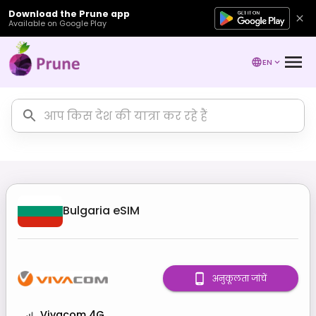
Download the Prune app
Available on Google Play
EN
Bulgaria
eSIM
अनुकूलता जांचें
Vivacom 4G