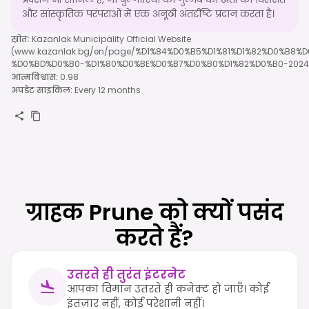
और सांस्कृतिक परंपराओं में एक अनूठी अंतर्दृष्टि प्रदान करता है।
स्रोत
:
Kazanlak Municipality Official Website
(www.kazanlak.bg/en/page/%D1%84%D0%B5%D1%81%D1%82%D0%B8%
%D0%BD%D0%B0-%D1%80%D0%BE%D0%B7%D0%B0%D1%82%D0%B0-2024-
आत्मविश्वास
:
0.98
अपडेट साइकिल
:
Every 12 months
ग्राहक Prune को क्यों पसंद
करते हैं?
उतरते ही तुरंत इंटरनेट
आपका विमान उतरते ही कनेक्ट हो जाएँ। कोई
इंतज़ार नहीं, कोई परेशानी नहीं।