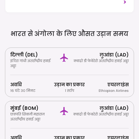
>
हमेशा राष्ट्रीयता के आधार पर विशिष्ट
आवश्यकताओं की जाँच करें। प्रवेश के लिए पीत
ज्वर टीकाकरण का प्रमाण अनिवार्य है। यातायात
दाईं ओर चलता है।
भारत से अंगोला के लिए औसत उड़ान
समय
दिल्ली (DEL)
लुआंडा (LAD)
इंदिरा गांधी अंतर्राष्ट्रीय हवाई
क्वाट्रो डी फेवेरेरो अंतर्राष्ट्रीय हवाई अड्डा
अड्डा
अवधि
उड़ान का प्रकार
एयरलाइंस
16 घंटे 30 मिनट
1 स्टॉप
Ethiopian Airlines
मुंबई (BOM)
लुआंडा (LAD)
छत्रपति शिवाजी महाराज
क्वाट्रो डी फेबरेरो अंतर्राष्ट्रीय हवाई अड्डा
अंतर्राष्ट्रीय हवाई अड्डा
अवधि
उड़ान का प्रकार
एयरलाइंस