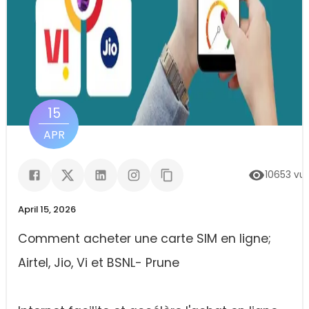
15
APR
10653
vu
April 15, 2026
Comment acheter une carte SIM en ligne;
Airtel, Jio, Vi et BSNL- Prune