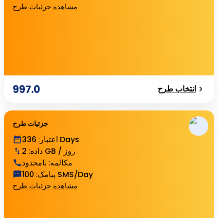
مشاهده جزئیات طرح
997.0
انتخاب طرح
جزئیات طرح
336 Days
اعتبار
:
2 GB / روز
داده
:
مکالمه
:
نامحدود
100 SMS/Day
پیامک
:
مشاهده جزئیات طرح