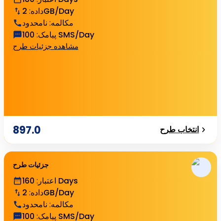
2GB/Day
داده
:
مکالمه
:
نامحدود
100 SMS/Day
پیامک
:
مشاهده جزئیات طرح
897.0
انتخاب طرح
جزئیات طرح
160 Days
اعتبار
:
2GB/Day
داده
:
مکالمه
:
نامحدود
100 SMS/Day
پیامک
: