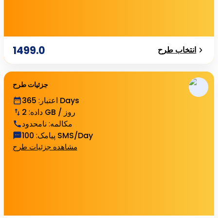
1499.0
انتخاب طرح
جزئیات طرح
365 Days
اعتبار
:
2 GB / روز
داده
:
مکالمه
:
نامحدود
100 SMS/Day
پیامک
:
مشاهده جزئیات طرح