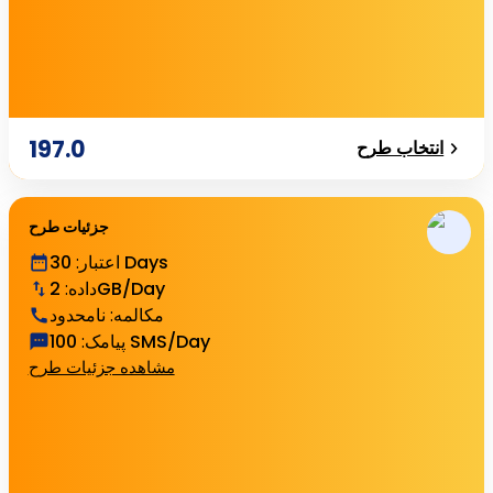
197.0
انتخاب طرح
جزئیات طرح
30 Days
اعتبار
:
2GB/Day
داده
:
مکالمه
:
نامحدود
100 SMS/Day
پیامک
:
مشاهده جزئیات طرح