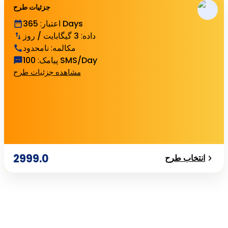
جزئیات طرح
365 Days
اعتبار
:
داده
:
3 گیگابایت / روز
مکالمه
:
نامحدود
100 SMS/Day
پیامک
:
مشاهده جزئیات طرح
2999.0
انتخاب طرح