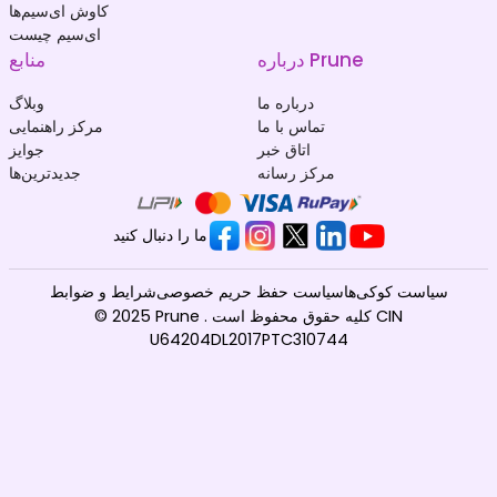
کاوش ای‌سیم‌ها
ای‌سیم چیست
درباره Prune
منابع
درباره ما
وبلاگ
تماس با ما
مرکز راهنمایی
اتاق خبر
جوایز
مرکز رسانه
جدیدترین‌ها
ما را دنبال کنید
سیاست کوکی‌ها
سیاست حفظ حریم خصوصی
شرایط و ضوابط
© 2025 Prune . کلیه حقوق محفوظ است CIN
U64204DL2017PTC310744