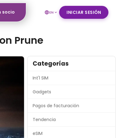
n socio
INICIAR SESIÓN
EN
con Prune
Categorías
Int'l SIM
Gadgets
Pagos de facturación
Tendencia
eSIM