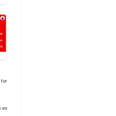
 for
o es