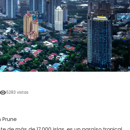
5283
vistas
n Prune
e de más de 17.000 islas, es un paraíso tropical