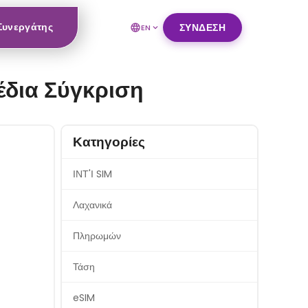
 Συνεργάτης
ΣΎΝΔΕΣΗ
EN
έδια Σύγκριση
Κατηγορίες
ΙΝΤ'Ι SIM
Λαχανικά
Πληρωμών
Τάση
eSIM