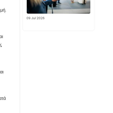
ιμή.
09 Jul 2026
αι
3%
αι
ατά