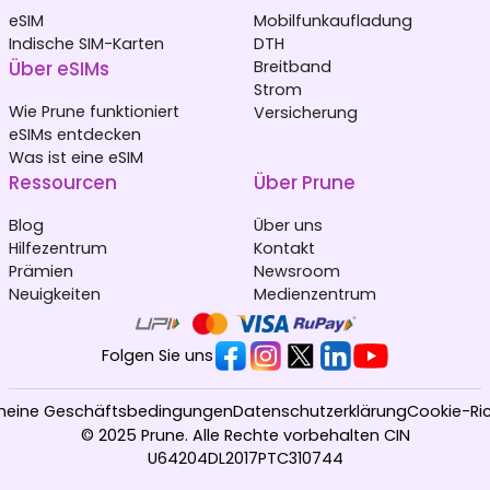
eSIM
Mobilfunkaufladung
Indische SIM-Karten
DTH
Über eSIMs
Breitband
Strom
Wie Prune funktioniert
Versicherung
eSIMs entdecken
Was ist eine eSIM
Ressourcen
Über Prune
Blog
Über uns
Hilfezentrum
Kontakt
Prämien
Newsroom
Neuigkeiten
Medienzentrum
Folgen Sie uns
meine Geschäftsbedingungen
Datenschutzerklärung
Cookie-Ric
© 2025 Prune. Alle Rechte vorbehalten CIN
U64204DL2017PTC310744