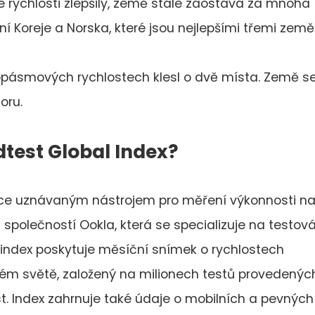
é rychlosti zlepšily, země stále zaostává za mnoha
ní Koreje a Norska, které jsou nejlepšími třemi zem
kopásmových rychlostech klesl o dvě místa. Země s
oru.
dtest Global Index?
roce uznávaným nástrojem pro měření výkonnosti n
 společností Ookla, která se specializuje na testov
í index poskytuje měsíční snímek o rychlostech
lém světě, založený na milionech testů provedenýc
t. Index zahrnuje také údaje o mobilních a pevných