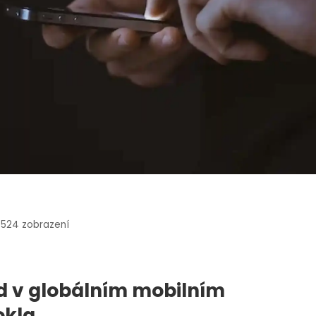
0524
zobrazení
ed v globálním mobilním
okla