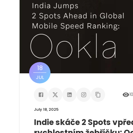
18
JUL
1
July 18, 2025
Indie skáče 2 Spots vpř
rychlostním žebříčku: O