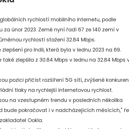
 globálních rychlostí mobilního internetu, podle
u za únor 2023. Země nyní řadí 67 ze 140 zemí v
průměrnou rychlostí stažení 32.84 Mbps.
epšení pro Indii, která byla v lednu 2023 na 69.
 také zlepšila z 30.84 Mbps v lednu na 32.84 Mbps 
kou pozici přičíst rozšíření 5G sítí, zvýšené konkuren
dní tlaky na rychlejší internetovou rychlost.
i jsou na vzestupném trendu v posledních několika
d bude pokračovat i v nadcházejících měsících," ře
uzakladatel Ookla.