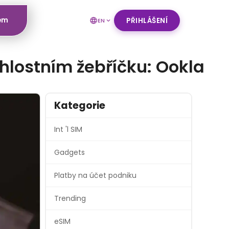
rem
PŘIHLÁŠENÍ
EN
hlostním žebříčku: Ookla
Kategorie
Int 'l SIM
Gadgets
Platby na účet podniku
Trending
eSIM