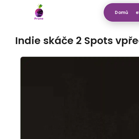
Domů
e
Indie skáče 2 Spots vpř