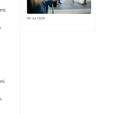
ěmi
09 Jul 2026
e
a
ání
h