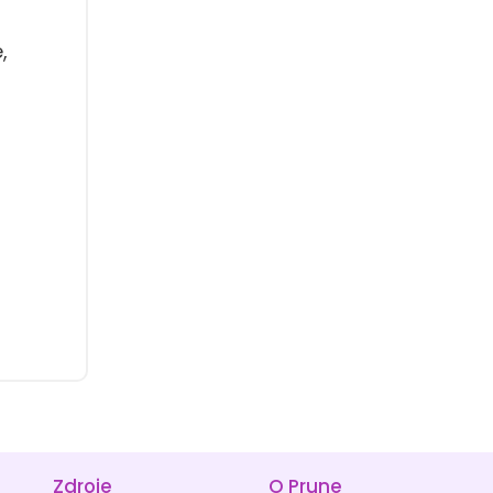
,
Zdroje
O Prune