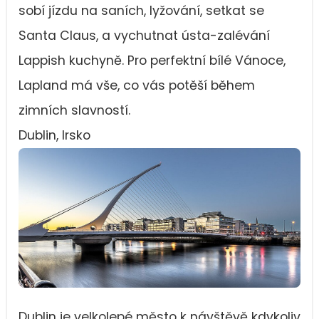
sobí jízdu na saních, lyžování, setkat se
Santa Claus, a vychutnat ústa-zalévání
Lappish kuchyně. Pro perfektní bílé Vánoce,
Lapland má vše, co vás potěší během
zimních slavností.
Dublin, Irsko
Dublin je velkolepé město k návštěvě kdykoliv