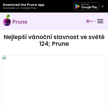
Download the Prune app
Available on Google Play
EN
Nejlepší vánoční slavnost ve světě
124; Prune