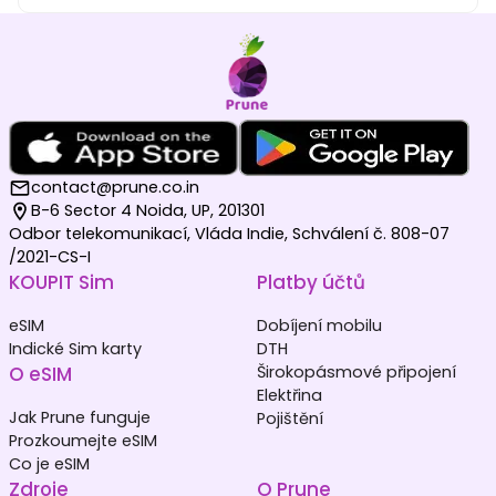
contact@prune.co.in
B-6 Sector 4 Noida, UP, 201301
Odbor telekomunikací, Vláda Indie, Schválení č. 808-07
/2021-CS-I
KOUPIT Sim
Platby účtů
eSIM
Dobíjení mobilu
Indické Sim karty
DTH
O eSIM
Širokopásmové připojení
Elektřina
Jak Prune funguje
Pojištění
Prozkoumejte eSIM
Co je eSIM
Zdroje
O Prune