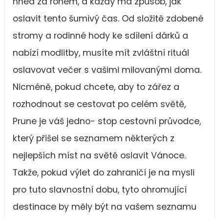
hned za rohem, a každý má způsob, jak
oslavit tento šumivý čas. Od složitě zdobené
stromy a rodinné hody ke sdílení dárků a
nabízí modlitby, musíte mít zvláštní rituál
oslavovat večer s vašimi milovanými doma.
Nicméně, pokud chcete, aby to zářez a
rozhodnout se cestovat po celém světě,
Prune je váš jedno- stop cestovní průvodce,
který přišel se seznamem některých z
nejlepších míst na světě oslavit Vánoce.
Takže, pokud výlet do zahraničí je na mysli
pro tuto slavnostní dobu, tyto ohromující
destinace by měly být na vašem seznamu