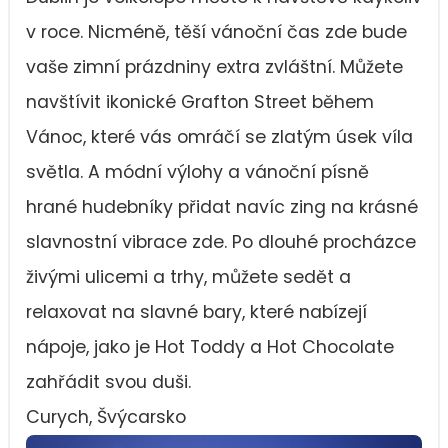
v roce. Nicméně, těší vánoční čas zde bude
vaše zimní prázdniny extra zvláštní. Můžete
navštívit ikonické Grafton Street během
Vánoc, které vás omráčí se zlatým úsek víla
světla. A módní výlohy a vánoční písně
hrané hudebníky přidat navíc zing na krásné
slavnostní vibrace zde. Po dlouhé procházce
živými ulicemi a trhy, můžete sedět a
relaxovat na slavné bary, které nabízejí
nápoje, jako je Hot Toddy a Hot Chocolate
zahřádit svou duši.
Curych, Švýcarsko