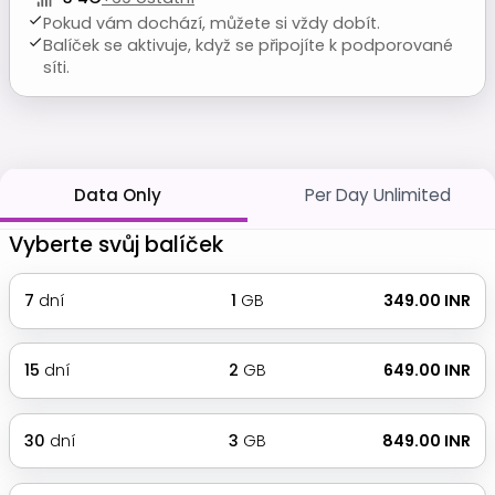
Pokud vám dochází, můžete si vždy dobít.
Balíček se aktivuje, když se připojíte k podporované
síti.
Data Only
Per Day Unlimited
Vyberte svůj balíček
7
dní
1
GB
₹ 349.00 INR
15
dní
2
GB
₹ 649.00 INR
30
dní
3
GB
₹ 849.00 INR