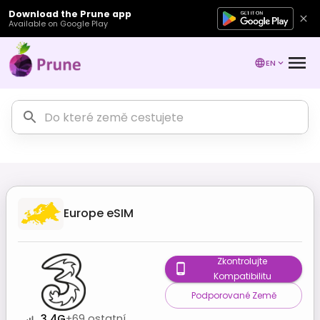
Download the Prune app
Available on Google Play
EN
Europe
eSIM
Zkontrolujte
Kompatibilitu
Podporované Země
3 4G
+
69
ostatní