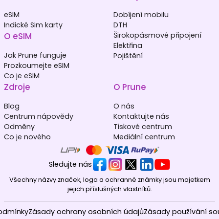
eSIM
Dobíjení mobilu
Indické Sim karty
DTH
O eSIM
Širokopásmové připojení
Elektřina
Jak Prune funguje
Pojištění
Prozkoumejte eSIM
Co je eSIM
Zdroje
O Prune
Blog
O nás
Centrum nápovědy
Kontaktujte nás
Odměny
Tiskové centrum
Co je nového
Mediální centrum
Sledujte nás
Všechny názvy značek, loga a ochranné známky jsou majetkem
jejich příslušných vlastníků.
odmínky
Zásady ochrany osobních údajů
Zásady používání so