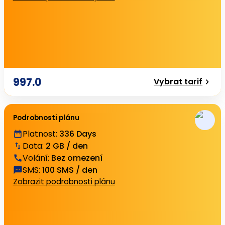
997.0
Vybrat tarif
Podrobnosti plánu
Platnost
:
336 Days
Data
:
2 GB / den
Volání
:
Bez omezení
SMS
:
100 SMS / den
Zobrazit podrobnosti plánu