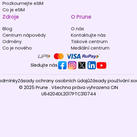
Prozkoumejte eSIM
Co je eSIM
Zdroje
O Prune
Blog
O nás
Centrum nápovědy
Kontaktujte nás
Odměny
Tiskové centrum
Co je nového
Mediální centrum
Sledujte nás
odmínky
Zásady ochrany osobních údajů
Zásady používání so
© 2025 Prune . Všechna práva vyhrazena CIN
U64204DL2017PTC310744