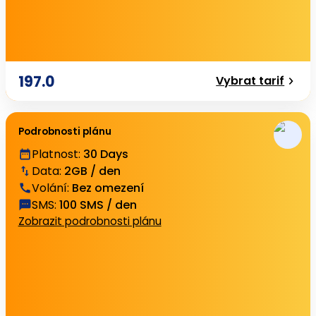
197.0
Vybrat tarif
Podrobnosti plánu
Platnost
:
30 Days
Data
:
2GB / den
Volání
:
Bez omezení
SMS
:
100 SMS / den
Zobrazit podrobnosti plánu