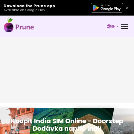
Download the Prune app
Available on Google Play
EN
Koupit India SIM Online - Doorstep
Dodávka napříč Indií