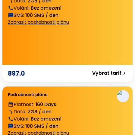
Data
:
2GB / den
Volání
:
Bez omezení
SMS
:
100 SMS / den
Zobrazit podrobnosti plánu
897.0
Vybrat tarif
Podrobnosti plánu
Platnost
:
160 Days
Data
:
2GB / den
Volání
:
Bez omezení
SMS
:
100 SMS / den
Zobrazit podrobnosti plánu