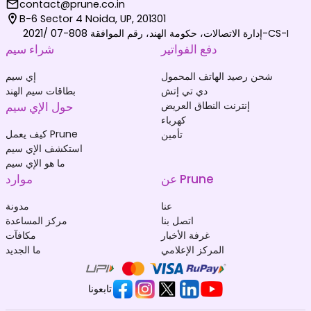
contact@prune.co.in
B-6 Sector 4 Noida, UP, 201301
إدارة الاتصالات، حكومة الهند، رقم الموافقة 808-07 /2021-CS-I
دفع الفواتير
شراء سيم
شحن رصيد الهاتف المحمول
إي سيم
دي تي إتش
بطاقات سيم الهند
إنترنت النطاق العريض
حول الإي سيم
كهرباء
كيف يعمل Prune
تأمين
استكشف الإي سيم
ما هو الإي سيم
عن Prune
موارد
عنا
مدونة
اتصل بنا
مركز المساعدة
غرفة الأخبار
مكافآت
المركز الإعلامي
ما الجديد
تابعونا