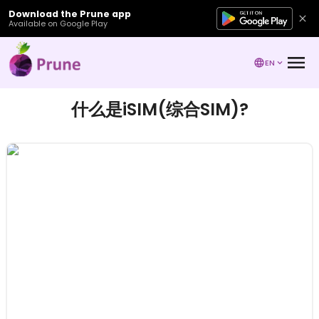
Download the Prune app
Available on Google Play
EN
什么是iSIM(综合SIM)?