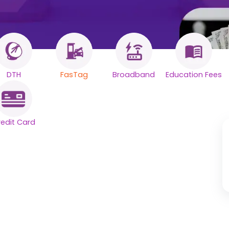
DTH
FasTag
Broadband
Education Fees
。
redit Card
。