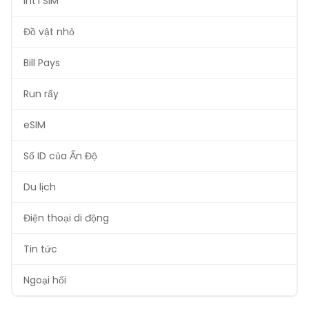
Int'l SIM
Đồ vật nhỏ
Bill Pays
Run rẩy
eSIM
Số ID của Ấn Độ
Du lịch
Điện thoại di động
Tin tức
Ngoại hối