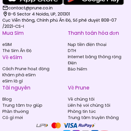
contact@prune.co.in
B-6 Sector 4 Noida, UP, 201301
Cục Viễn thông, Chính phủ Ấn Độ, Số phê duyệt 808-07
/2021-CS-I
Mua Sim
Thanh toán hóa đơn
eSIM
Nạp tiền điện thoại
Thẻ Sim Ấn Độ
DTH
Về eSim
Internet băng thông rộng
Điện
Cách Prune hoạt động
Bảo hiểm
Khám phá eSim
eSim là gì
Tài nguyên
Về Prune
Blog
Về chúng tôi
Trung tâm trợ giúp
Liên hệ với chúng tôi
Phần thưởng
Phòng tin tức
Có gì mới
Trung tâm truyền thông